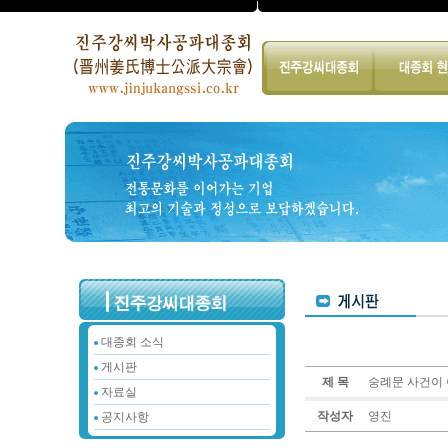
대종회 소식
게시판
제 목
숭례문 사건이 
자료실
작성자
영진
공지사항