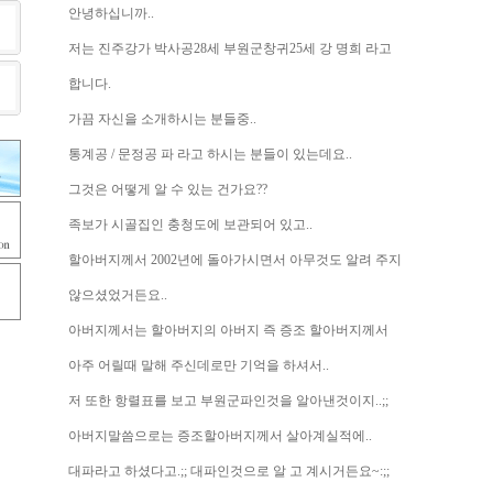
안녕하십니까..
저는 진주강가 박사공28세 부원군창귀25세 강 명희 라고
합니다.
가끔 자신을 소개하시는 분들중..
통계공 / 문정공 파 라고 하시는 분들이 있는데요..
그것은 어떻게 알 수 있는 건가요??
족보가 시골집인 충청도에 보관되어 있고..
할아버지께서 2002년에 돌아가시면서 아무것도 알려 주지
않으셨었거든요..
아버지께서는 할아버지의 아버지 즉 증조 할아버지께서
아주 어릴때 말해 주신데로만 기억을 하셔서..
저 또한 항렬표를 보고 부원군파인것을 알아낸것이지..;;
아버지말씀으로는 증조할아버지께서 살아계실적에..
대파라고 하셨다고.;; 대파인것으로 알 고 계시거든요~:;;