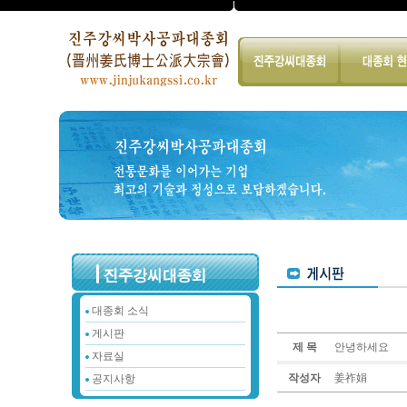
대종회 소식
게시판
제 목
안녕하세요
자료실
작성자
姜祚娟
공지사항