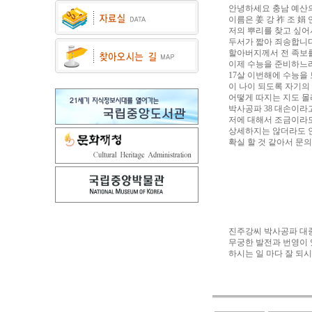
안녕하세요 충남 예산의
이름은 姜 강 祚 조 娟 
저의 뿌리를 찾고 싶어
두서가 짧아 죄송합니다
할아버지께서 전 족보를
이제 수능을 준비하느라
17살 이번해에 수능을
이 나이 되도록 자기의
어떻게 따지는 지도 몰라
박사공파 38 대손이라고
저에 대해서 조금이라도
상세하지는 않더라도 
확실 할 것 같아서 문의
진주강씨 박사공파 대
무궁한 발전과 번영이 
하시는 일 마다 잘 되시