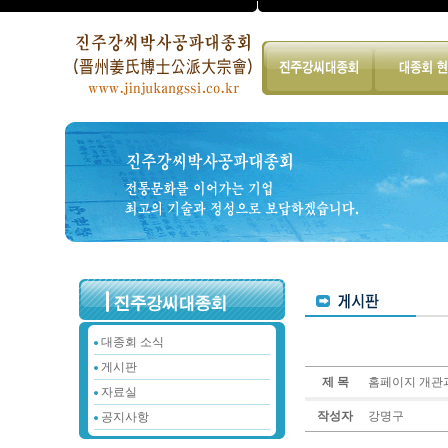
대종회 소식
게시판
제 목
홈페이지 개관
자료실
작성자
강명구
공지사항