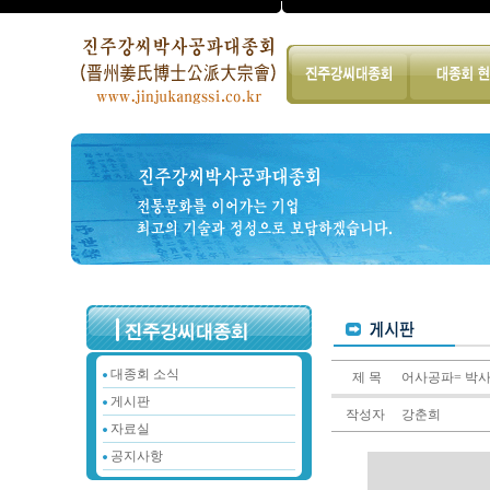
대종회 소식
제 목
어사공파= 박
게시판
작성자
강춘희
자료실
공지사항